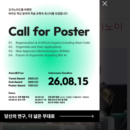
[태그:]
Film
[ Register for ODC26 ]
대 인공장기 시대와 오가노이
드