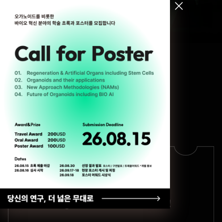
[ Register for ODC26 ]
Regis-
tration
Registration Successful!