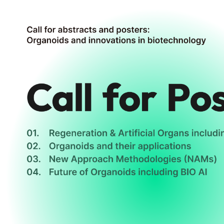
ODC26 Seoul
Culture Room
Pres
ODC