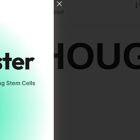
[
s
ODC Archive
About
 THOU