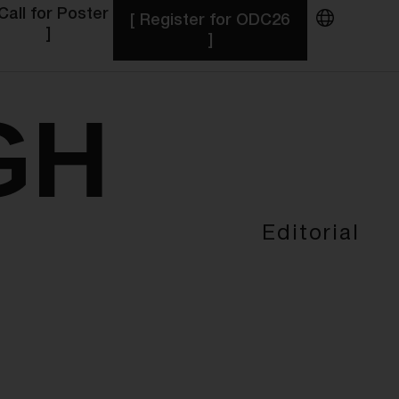
 Call for Poster
[ Register for ODC26
]
]
GH
Editorial