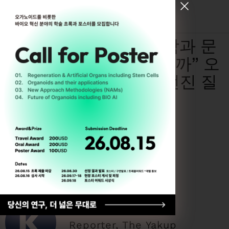
[ Register for ODC26 ]
[ODC25 ASEAN] “과학과 문
화는 하나가 될 수 있을까” 오
가노이드사이언스가 던진 질
문
By
Trung Tran
12월 29, 2025
Hyukjin Kwon
Reporter, The Yakup