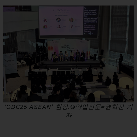
‘ODC25 ASEAN’ 현장.©약업신문=권혁진 기
자