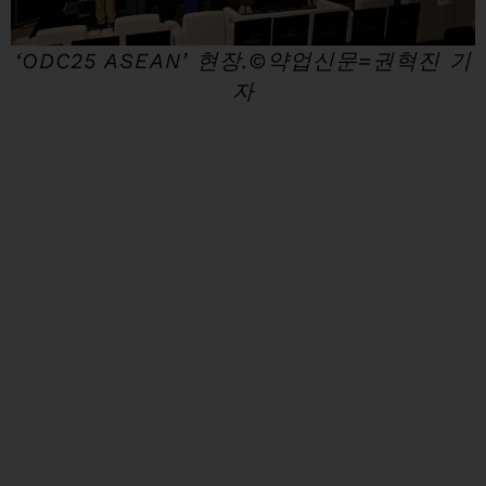
‘ODC25 ASEAN’ 현장.©약업신문=권혁진 기
자