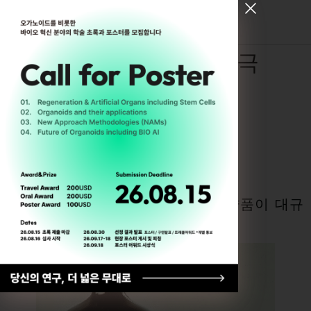
[ Register for ODC26 ]
술파닐아미드의 비극
By
Hyemin Kim
5월 11, 2026
1937년, 미국에서 판매되던 한 의약품이 대규
모 중독 사망 사건을 일으켰다.