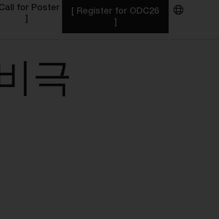
 Call for Poster
[ Register for ODC26
]
]
비극