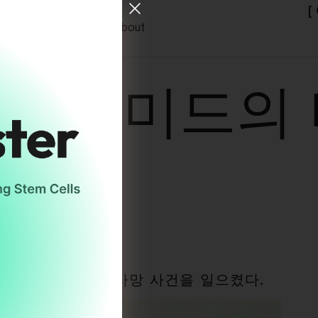
[
s
ODC Archive
About
파닐아미드의 
in Kim
26
약품이 대규모 중독 사망 사건을 일으켰다.